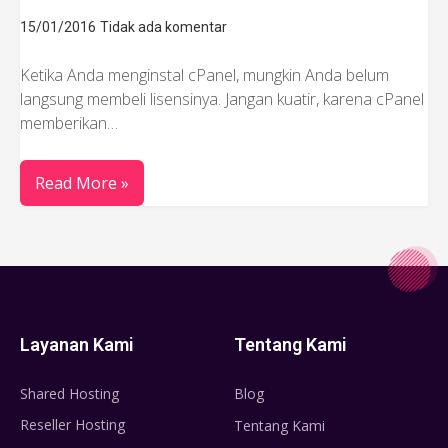
15/01/2016
Tidak ada komentar
Ketika Anda menginstal cPanel, mungkin Anda belum
langsung membeli lisensinya. Jangan kuatir, karena cPanel
memberikan…
Read More »
Layanan Kami
Tentang Kami
Shared Hosting
Blog
Reseller Hosting
Tentang Kami