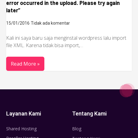
error occurred in the upload. Please try again
later”
15/01/2016
Tidak ada komentar
Kali ini saya baru saja menginstal wordpress lalu import
file XML. Karena tidak bisa import,…
Read More »
Layanan Kami
Tentang Kami
Shared Hosting
Blog