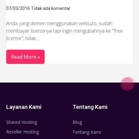
07/03/2016
Tidak ada komentar
Anda yang demen menggunakan webuzo, sudah
membayar lisensinya tapi ingin mengubahnya ke "free
license", tidak…
Read More »
Layanan Kami
Tentang Kami
Shared Hosting
Blog
Reseller Hosting
Tentang Kami