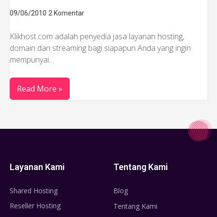
09/06/2010
2 Komentar
Klikhost.com adalah penyedia jasa layanan hosting,
domain dan streaming bagi siapapun Anda yang ingin
mempunyai…
Read More »
Layanan Kami
Tentang Kami
Shared Hosting
Blog
Reseller Hosting
Tentang Kami