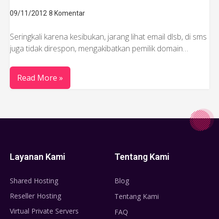
09/11/2012
8 Komentar
Seringkali karena kesibukan, jarang lihat email dlsb, di sms
juga tidak direspon, mengakibatkan pemilik domain…
Read More »
Layanan Kami
Tentang Kami
Shared Hosting
Blog
Reseller Hosting
Tentang Kami
Virtual Private Servers
FAQ