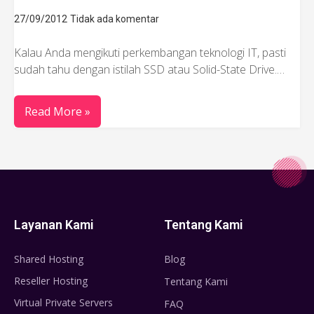
27/09/2012
Tidak ada komentar
Kalau Anda mengikuti perkembangan teknologi IT, pasti
sudah tahu dengan istilah SSD atau Solid-State Drive.…
Read More »
Layanan Kami
Tentang Kami
Shared Hosting
Blog
Reseller Hosting
Tentang Kami
Virtual Private Servers
FAQ