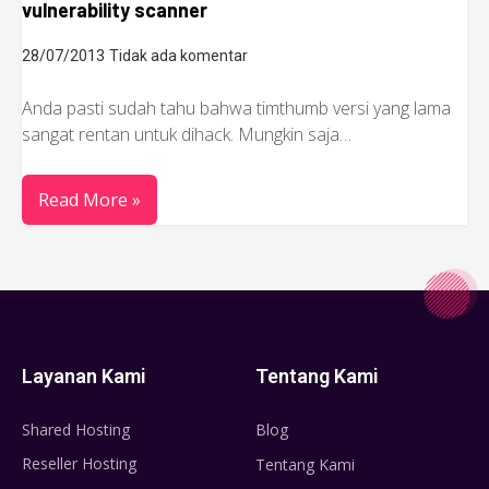
vulnerability scanner
28/07/2013
Tidak ada komentar
Anda pasti sudah tahu bahwa timthumb versi yang lama
sangat rentan untuk dihack. Mungkin saja…
Read More »
Layanan Kami
Tentang Kami
Shared Hosting
Blog
Reseller Hosting
Tentang Kami