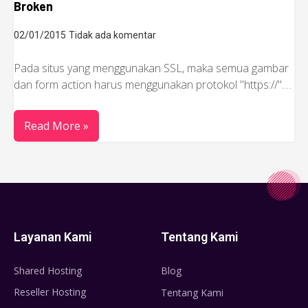
Broken
02/01/2015
Tidak ada komentar
Pada situs yang menggunakan SSL, maka semua gambar
dan form action harus menggunakan protokol "https://".…
Read More »
Layanan Kami
Tentang Kami
Shared Hosting
Blog
Reseller Hosting
Tentang Kami