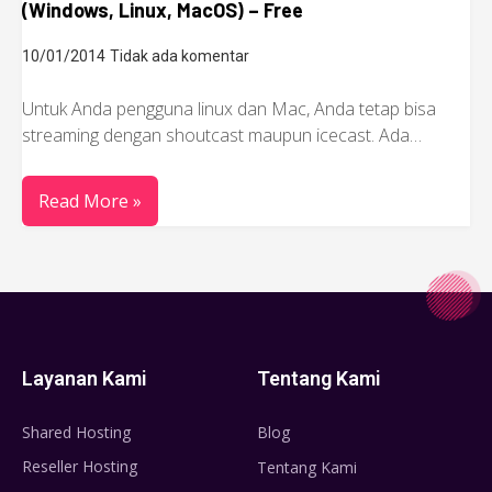
(Windows, Linux, MacOS) – Free
10/01/2014
Tidak ada komentar
Untuk Anda pengguna linux dan Mac, Anda tetap bisa
streaming dengan shoutcast maupun icecast. Ada…
Read More »
Layanan Kami
Tentang Kami
Shared Hosting
Blog
Reseller Hosting
Tentang Kami