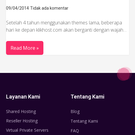
09/04/2014
Tidak ada komentar
Setelah 4 tahun menggunakan themes lama, beberapa
hari ke depan klikhost.com akan berganti dengan wajah…
Read More »
Layanan Kami
Tentang Kami
Shared Hosting
Blog
Reseller Hosting
Tentang Kami
Virtual Private Servers
FAQ