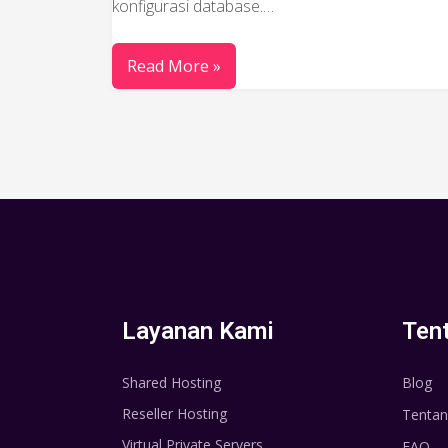
konfigurasi database.…
Read More »
Layanan Kami
Ten
Shared Hosting
Blog
Reseller Hosting
Tentan
Virtual Private Servers
FAQ