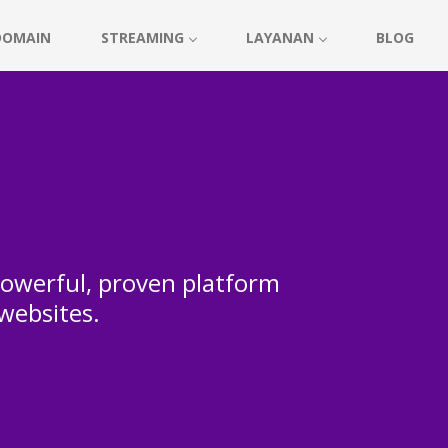
DOMAIN
STREAMING
LAYANAN
BLOG
 powerful, proven platform
 websites.