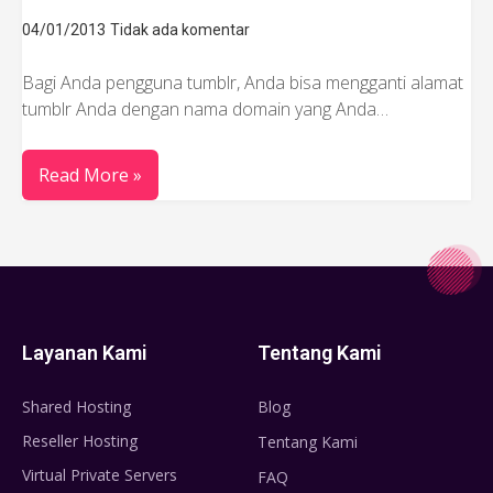
04/01/2013
Tidak ada komentar
Bagi Anda pengguna tumblr, Anda bisa mengganti alamat
tumblr Anda dengan nama domain yang Anda…
Read More »
Layanan Kami
Tentang Kami
Shared Hosting
Blog
Reseller Hosting
Tentang Kami
Virtual Private Servers
FAQ