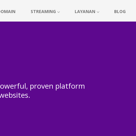
DOMAIN
STREAMING
LAYANAN
BLOG
 powerful, proven platform
 websites.