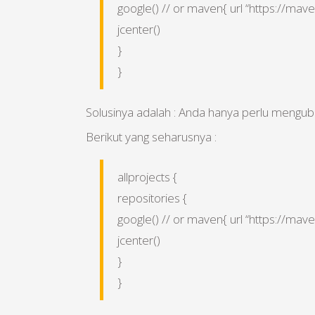
google() // or maven{ url “https://mav
jcenter()
}
}
Solusinya adalah : Anda hanya perlu mengubah p
Berikut yang seharusnya :
allprojects {
repositories {
google() // or maven{ url “https://mav
jcenter()
}
}