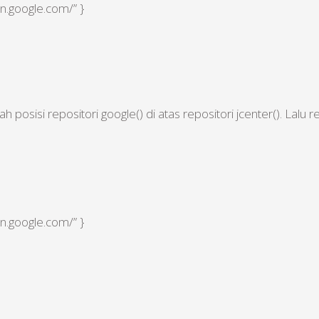
en.google.com/” }
osisi repositori google() di atas repositori jcenter(). Lalu re
en.google.com/” }