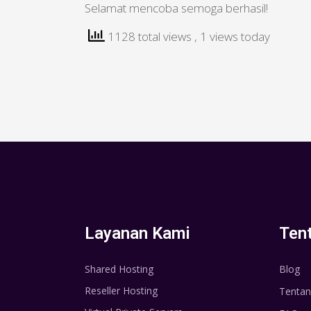
Selamat mencoba semoga berhasil!
1128 total views
, 1 views today
Layanan Kami
Ten
Shared Hosting
Blog
Reseller Hosting
Tentan