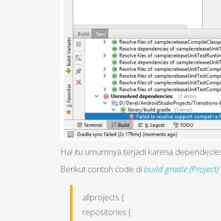
Hal itu umumnya terjadi karena dependecies 
Berikut contoh code di
build.gradle (Project)
allprojects {
repositories {