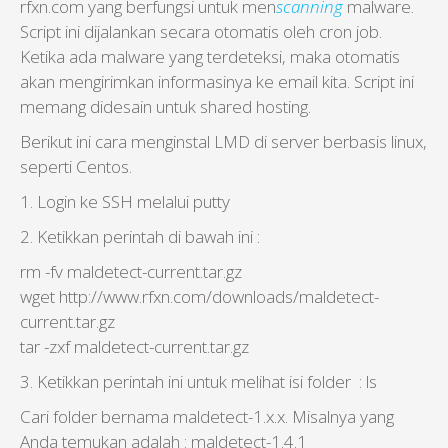
rfxn.com yang berfungsi untuk men
scanning
malware.
Script ini dijalankan secara otomatis oleh cron job.
Ketika ada malware yang terdeteksi, maka otomatis
akan mengirimkan informasinya ke email kita. Script ini
memang didesain untuk shared hosting.
Berikut ini cara menginstal LMD di server berbasis linux,
seperti Centos.
1. Login ke SSH melalui putty
2. Ketikkan perintah di bawah ini :
rm -fv maldetect-current.tar.gz
wget http://www.rfxn.com/downloads/maldetect-
current.tar.gz
tar -zxf maldetect-current.tar.gz
3. Ketikkan perintah ini untuk melihat isi folder : ls
Cari folder bernama maldetect-1.x.x. Misalnya yang
Anda temukan adalah : maldetect-1.4.1