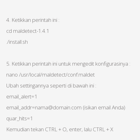
4. Ketikkan perintah ini :
cd maldetect-1.4.1
./install.sh
5. Ketikkan perintah ini untuk mengedit konfigurasinya :
nano /usr/local/maldetect/conf.maldet
Ubah settingannya seperti di bawah ini :
email_alert=1
email_addr=nama@domain.com (isikan email Anda)
quar_hits=1
Kemudian tekan CTRL + O, enter, lalu CTRL + X