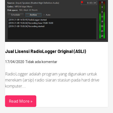
Jual Lisensi RadioLogger Original (ASLI)
17/04/2020
Tidak ada komentar
RadioLogger adalah program yang digunakan untuk
merekam (arsip) radio siaran stasiun pada hard drive
komputer.…
Read More »