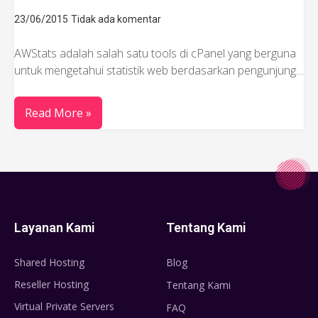
23/06/2015
Tidak ada komentar
AWStats adalah salah satu tools di cPanel yang berguna
untuk mengetahui statistik web berdasarkan pengunjung…
Read More »
Layanan Kami
Tentang Kami
Shared Hosting
Blog
Reseller Hosting
Tentang Kami
Virtual Private Servers
FAQ