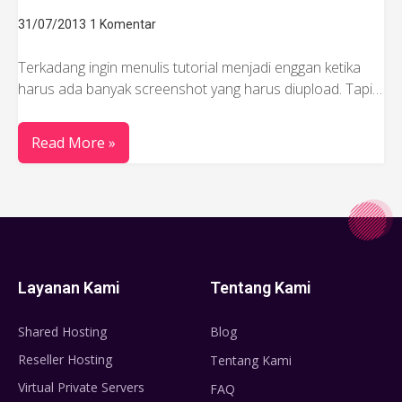
31/07/2013
1 Komentar
Terkadang ingin menulis tutorial menjadi enggan ketika
harus ada banyak screenshot yang harus diupload. Tapi…
Read More »
Layanan Kami
Tentang Kami
Shared Hosting
Blog
Reseller Hosting
Tentang Kami
Virtual Private Servers
FAQ