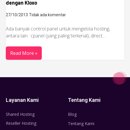
dengan Kloxo
27/10/2013
Tidak ada komentar
Ada banyak control panel untuk mengelola hosting,
antara lain : cpanel (yang paling terkenal), direct…
Read More »
Layanan Kami
Tentang Kami
Shared Hosting
Blog
Reseller Hosting
Tentang Kami