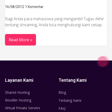
16/08/2012
1 Komentar
Bagi Anda para mahasiswa yang mengambil Tugas Akhir
tentang streaming, Anda bisa menghubungi kami setiap…
Read More »
Layanan Kami
Tentang Kami
Shared Hosting
Blog
Reseller Hosting
Tentang Kami
Virtual Private Servers
FAQ