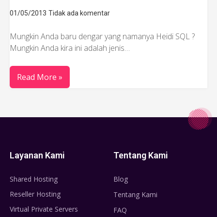
01/05/2013
Tidak ada komentar
Mungkin Anda baru dengar yang namanya Heidi SQL ?
Mungkin Anda kira ini adalah jenis…
Read More »
Layanan Kami
Tentang Kami
Shared Hosting
Blog
Reseller Hosting
Tentang Kami
Virtual Private Servers
FAQ