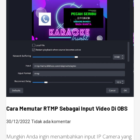
Cara Memutar RTMP Sebagai Input Video Di OBS
30/12/2022
Tidak ada komentar
Mungkin Anda ingin menambahkan input IP Camera yang