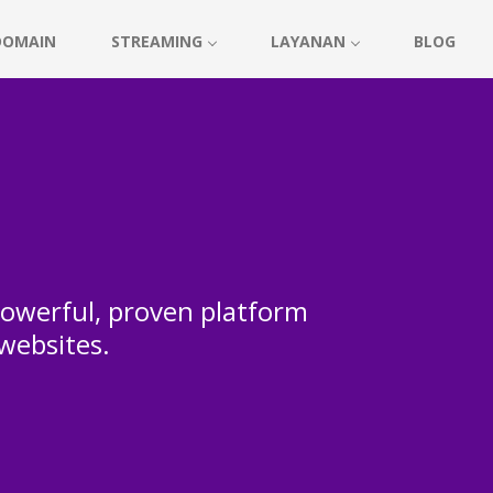
DOMAIN
STREAMING
LAYANAN
BLOG
 powerful, proven platform
 websites.