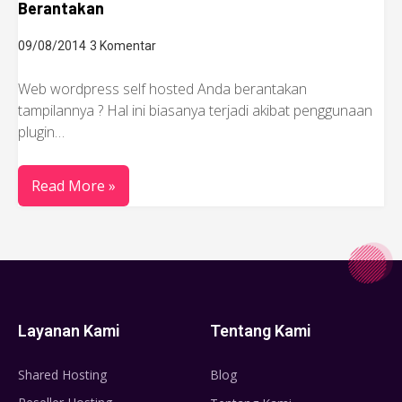
Berantakan
09/08/2014
3 Komentar
Web wordpress self hosted Anda berantakan
tampilannya ? Hal ini biasanya terjadi akibat penggunaan
plugin…
Read More »
Layanan Kami
Tentang Kami
Shared Hosting
Blog