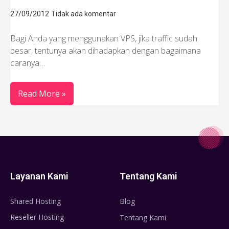
27/09/2012
Tidak ada komentar
Bagi Anda yang menggunakan VPS, jika traffic sudah
besar, tentunya akan dihadapkan dengan bagaimana
caranya…
Read More »
Layanan Kami
Tentang Kami
Shared Hosting
Blog
Reseller Hosting
Tentang Kami