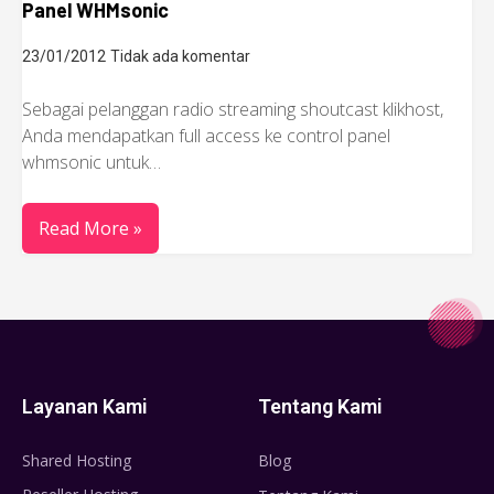
Panel WHMsonic
23/01/2012
Tidak ada komentar
Sebagai pelanggan radio streaming shoutcast klikhost,
Anda mendapatkan full access ke control panel
whmsonic untuk…
Read More »
Layanan Kami
Tentang Kami
Shared Hosting
Blog