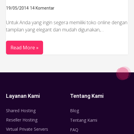
19/05/2014
14 Komentar
Untuk Anda yang ingin segera memiliki toko online dengan
tampilan yang elegant dan mudah digunakan,…
Read More »
Layanan Kami
Tentang Kami
Shared Hosting
Blog
Reseller Hosting
Tentang Kami
Virtual Private Servers
FAQ