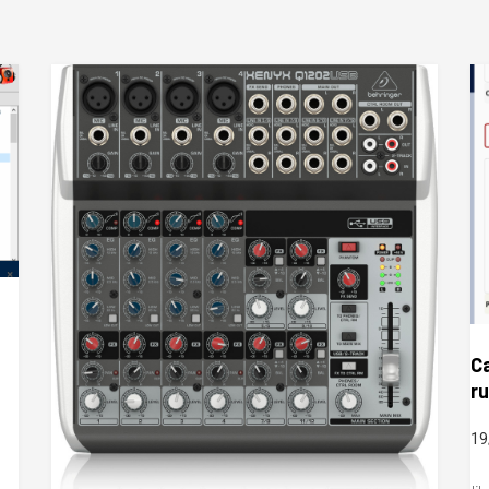
Ca
ru
19